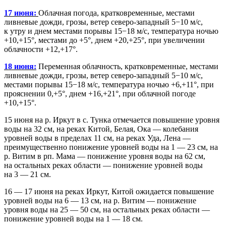
17 июня:
Облачная погода, кратковременные, местами
ливневые дожди, грозы, ветер северо-западный 5−10 м/с,
к утру и днем местами порывы 15−18 м/с, температура ночью
+10,+15°, местами до +5°, днем +20,+25°, при увеличении
облачности +12,+17°.
18 июня:
Переменная облачность, кратковременные, местами
ливневые дожди, грозы, ветер северо-западный 5−10 м/с,
местами порывы 15−18 м/с, температура ночью +6,+11°, при
прояснении 0,+5°, днем +16,+21°, при облачной погоде
+10,+15°.
15 июня на р. Иркут в с. Тунка отмечается повышение уровня
воды на 32 см, на реках Китой, Белая, Ока — колебания
уровней воды в пределах 11 см, на реках Уда, Лена —
преимущественно понижение уровней воды на 1 — 23 см, на
р. Витим в рп. Мама — понижение уровня воды на 62 см,
на остальных реках области — понижение уровней воды
на 3 — 21 см.
16 — 17 июня на реках Иркут, Китой ожидается повышение
уровней воды на 6 — 13 см, на р. Витим — понижение
уровня воды на 25 — 50 см, на остальных реках области —
понижение уровней воды на 1 — 18 см.