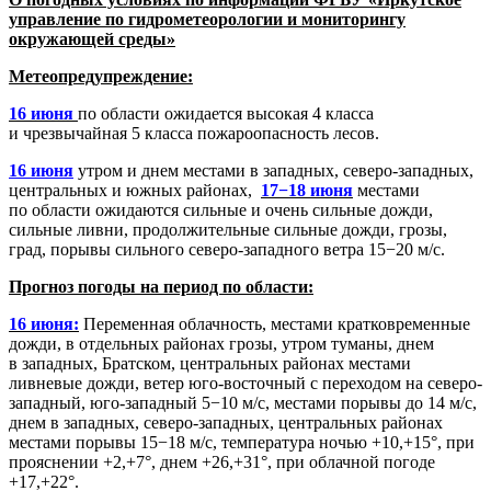
управление по гидрометеорологии и мониторингу
окружающей среды»
Метеопредупреждение:
16 июня
по области ожидается высокая 4 класса
и чрезвычайная 5 класса пожароопасность лесов.
16 июня
утром и днем местами в западных, северо-западных,
центральных и южных районах,
17−18 июня
местами
по области ожидаются сильные и очень сильные дожди,
сильные ливни, продолжительные сильные дожди, грозы,
град, порывы сильного северо-западного ветра 15−20 м/с.
Прогноз погоды на период по области:
16 июня:
Переменная облачность, местами кратковременные
дожди, в отдельных районах грозы, утром туманы, днем
в западных, Братском, центральных районах местами
ливневые дожди, ветер юго-восточный с переходом на северо-
западный, юго-западный 5−10 м/с, местами порывы до 14 м/с,
днем в западных, северо-западных, центральных районах
местами порывы 15−18 м/с, температура ночью +10,+15°, при
прояснении +2,+7°, днем +26,+31°, при облачной погоде
+17,+22°.