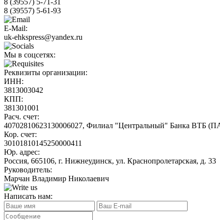
8 (39557)
5-71-31
8 (39557)
5-61-93
E-Mail:
uk-ehkspress@yandex.ru
Мы в соцсетях:
Реквизиты организации:
ИНН:
3813003042
КПП:
381301001
Расч. счет:
40702810623130006027, Филиал "Центральный" Банка ВТБ (П
Кор. счет:
30101810145250000411
Юр. адрес:
Россия, 665106, г. Нижнеудинск, ул. Краснопролетарская, д. 33
Руководитель:
Марчан Владимир Николаевич
Написать нам: