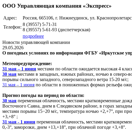
ООО Управляющая компания «Экспресс»
Адрес:
Россия, 665106, г. Нижнеудинск, ул. Краснопролетарск
8 (39557)
5-71-31
Телефон:
8 (39557)
5-61-93
(диспетчерская)
подробнее
Новости управляющей компании
29.05.2026
О погодных условиях по информации ФГБУ «Иркутское упр
Метеопредупреждение:
31 мая – 1 июня
местами по области ожидается высокая 4 класс
30 мая
местами в западных, южных районах, ночью в северо-в
порывы сильного западного, северозападного ветра 15-20 м/с;
31 мая – 1 июня
по области в пониженных формах рельефа ожид
Прогноз погоды на период по области:
30 мая
переменная облачность, местами кратковременные дожд
Восточного Саяна, днем в Слюдянском районе, в горах западны
местами порывы 15−20 м/с, температура ночью +2,+7°, при про
+3,+8° ;
31 мая - 1 июня
переменная облачность, местами кратковременн
0,-3°, заморозки, днем +13,+18°, при облачной погоде +3,+8°.