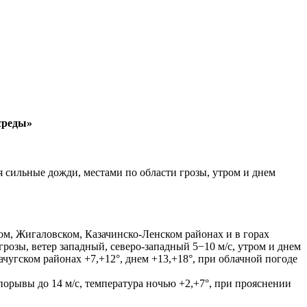
среды»
 сильные дожди, местами по области грозы, утром и днем
м, Жигаловском, Казачинско-Ленском районах и в горах
розы, ветер западный, северо-западный 5−10 м/с, утром и днем
ачугском районах +7,+12°, днем +13,+18°, при облачной погоде
порывы до 14 м/с, температура ночью +2,+7°, при прояснении