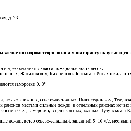
ая, д. 33
авление по гидрометеорологии и мониторингу окружающей 
а и чрезвычайная 5 класса пожароопасность лесов;
осточных, Жигаловском, Казачинско-Ленском районах ожидаются
аются заморозки 0,-3°.
и, ночью в южных, северо-восточных, Нижнеудинском, Тулунско
х районов местами сильные дожди, в отдельных районах ночью г
яснении 0,-3°, заморозки, в центральных, южных, Тулунском и К
ые дожди, ветер северо-западный, западный 5−10 м/с, местами 