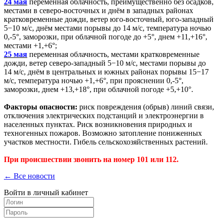
24 мая
переменная облачность, преимущественно без осадков,
местами в северо-восточных и днём в западных районах
кратковременные дожди, ветер юго-восточный, юго-западный
5−10 м/с, днём местами порывы до 14 м/с, температура ночью
0,-5°, заморозки, при облачной погоде до +5°, днем +11,+16°,
местами +1,+6°;
25 мая
переменная облачность, местами кратковременные
дожди, ветер северо-западный 5−10 м/с, местами порывы до
14 м/с, днём в центральных и южных районах порывы 15−17
м/с, температура ночью +1,+6°, при прояснении 0,-5°,
заморозки, днем +13,+18°, при облачной погоде +5,+10°.
Факторы опасности:
риск повреждения (обрыв) линий связи,
отключения электрических подстанций и электроэнергии в
населенных пунктах. Риск возникновения природных и
техногенных пожаров. Возможно затопление пониженных
участков местности. Гибель сельскохозяйственных растений.
При происшествии звонить на номер 101 или 112.
← Все новости
Войти в личный кабинет