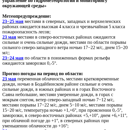
управление по гидрометеорологии и мониторингу
окружающей среды»
Метеопредупреждение:
23−25 мая
местами в северных, западных и верхнеленских
районах ожидается высокая 4 класса и чрезвычайная 5 класса
пожароопасность лесов;
23 мая
местами в северо-восточных районах ожидаются
сильные и очень сильные дожди, местами по области порывы
сильного северо-западного ветра ночью 17−22 м/с, днем 15−20
м/с;
23−24 мая
по области в пониженных формах рельефа
ожидаются заморозки 0,-5°.
Прогноз погоды на период по области:
23 мая
переменная облачность, местами кратковременные
дожди, ночью в Бодайбинском районе сильные и очень
сильные дожди, в южных районах и в горах Восточного
Саяна небольшие, местами умеренные дожди, в горах с
мокрым снегом, ветер северо-западный ночью 7−12 м/с,
местами порывы 17−22 м/с, днем 5−10 м/с, местами порывы
15−20 м/с, температура ночью +1,+6°, при прояснении 0,-5°,
заморозки, в северо-восточных районах +5,+10°, днем +6,+11°,
при облачной погоде до +1°, в северных районах при
уменьшении облачности до +16°;