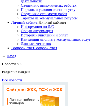
деятельности
Сведения о выполняемых работах
Порядок и условия оказания услуг
Сведения о стоимости работ
Тарифы на коммунальные ресурсы
Личный кабинет
Личный кабинет
Информация по Л/С
Общая информация
История начислений и оплат
Квитанция на оплату коммунальных услуг
Данные счетчиков
Вопрос-Ответ
Вопрос-Ответ
←
Назад
Новости УК
Раздел не найден.
Все новости