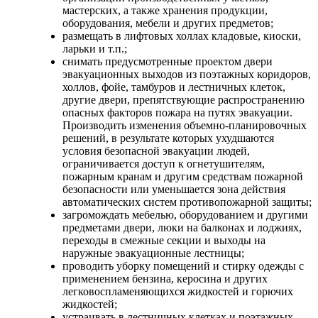
мастерских, а также хранения продукции,
оборудования, мебели и других предметов;
размещать в лифтовых холлах кладовые, киоски,
ларьки и т.п.;
снимать предусмотренные проектом двери
эвакуационных выходов из поэтажных коридоров,
холлов, фойе, тамбуров и лестничных клеток,
другие двери, препятствующие распространению
опасных факторов пожара на путях эвакуации.
Производить изменения объемно-планировочных
решений, в результате которых ухудшаются
условия безопасной эвакуации людей,
ограничивается доступ к огнетушителям,
пожарным кранам и другим средствам пожарной
безопасности или уменьшается зона действия
автоматических систем противопожарной защиты;
загромождать мебелью, оборудованием и другими
предметами двери, люки на балконах и лоджиях,
переходы в смежные секции и выходы на
наружные эвакуационные лестницы;
проводить уборку помещений и стирку одежды с
применением бензина, керосина и других
легковоспламеняющихся жидкостей и горючих
жидкостей;
устраивать в лестничных клетках и поэтажных