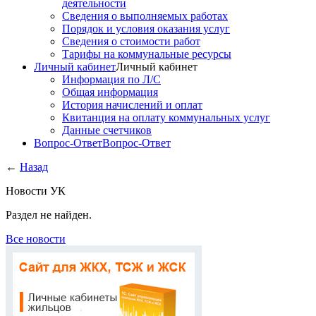
деятельности
Сведения о выполняемых работах
Порядок и условия оказания услуг
Сведения о стоимости работ
Тарифы на коммунальные ресурсы
Личный кабинет
Личный кабинет
Информация по Л/С
Общая информация
История начислений и оплат
Квитанция на оплату коммунальных услуг
Данные счетчиков
Вопрос-Ответ
Вопрос-Ответ
←
Назад
Новости УК
Раздел не найден.
Все новости