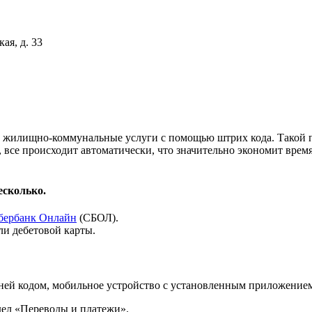
ая, д. 33
за жилищно-коммунальные услуги с помощью штрих кода. Такой 
ы, все происходит автоматически, что значительно экономит вр
есколько.
бербанк Онлайн
(СБОЛ).
ли дебетовой карты.
ней кодом, мобильное устройство с установленным приложением 
дел «Переводы и платежи».