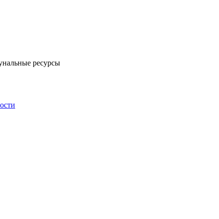
унальные ресурсы
ности