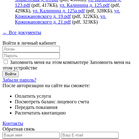
123.pdf
(pdf, 417КБ),
ул. Калинина д. 125.pdf
(pdf,
429КБ),
ул. Калинина д. 125а.pdf
(pdf, 328КБ),
ул.
Кржижановского д. 19.pdf
(pdf, 322КБ),
ул.
Кржижановского д. 21.pdf
(pdf, 323КБ)
← Все документы
Войти в личный кабинет
Запомнить меня на этом компьютере
Запомнить меня на
этом устройстве
Забыли пароль?
После авторизации на сайте вы сможете:
Оплатить услуги
Посмотреть баланс лицевого счета
Передать показания
Распечатать квитанцию
Контакты
Обратная связь